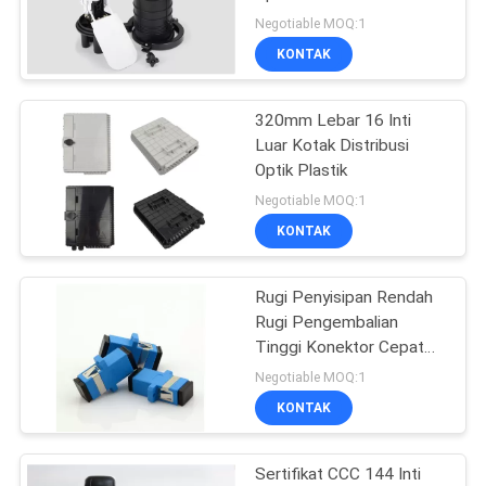
Aerial EPON OLT
Negotiable MOQ:1
KONTAK
13
320mm Lebar 16 Inti
GPON ONU
Luar Kotak Distribusi
Optik Plastik
Negotiable MOQ:1
KONTAK
Rugi Penyisipan Rendah
18
Rugi Pengembalian
Tinggi Konektor Cepat
XPON ONU
Serat SC SM MM
Negotiable MOQ:1
Tersedia
KONTAK
Sertifikat CCC 144 Inti