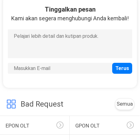
39
Tinggalkan pesan
Konverter Media
Kami akan segera menghubungi Anda kembali!
Serat
23
Saklar Akses
Ethernet Ethernet
Bad Request
Semua
EPON OLT
GPON OLT
2