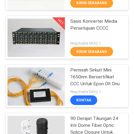
KIRIM SEKARANG
KONTROL
HOT
Sasis Konverter Media
KUALITAS
12
Persetujuan CCCC
HUBUNGI
FTTH OLT
Negotiable MOQ:1
KAMI
KIRIM SEKARANG
BERITA
Pemisah Sirkuit Mini
1650nm Bersertifikat
CCC Untuk Epon Olt Onu
KASUS
24
Negotiable MOQ:1
KONTAK
EPON ONU
90 Derajat Tikungan 24
Inti Dome Fiber Optic
Splice Closure Untuk