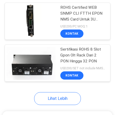
ROHS Certified WEB
18
SNMP CLI FTTH EPON
Saklar Gigabit
NMS Card Untuk 3U
EPON Chassis
USD200/PC MOQ:1
Ethernet
KONTAK
Sertifikasi ROHS 8 Slot
Gpon Olt Rack Dari 2
PON Hingga 32 PON
23
USD200/SET not include NMS and pon cards MOQ:1
Saklar Ethernet Rel
KONTAK
Din
Lihat Lebih