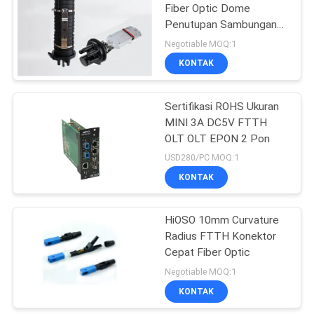
Fiber Optic Dome
Penutupan Sambungan
22
Langsung
Negotiable MOQ:1
KONTAK
Sakelar Serat Optik
Sertifikasi ROHS Ukuran
MINI 3A DC5V FTTH
OLT OLT EPON 2 Pon
USD280/PC MOQ:1
KONTAK
44
HiOSO 10mm Curvature
POE Switch
Radius FTTH Konektor
Cepat Fiber Optic
Negotiable MOQ:1
KONTAK