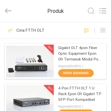
5
HiOSO
pemasok.
Produk
Copyright
©
2021
-
2024
RUMAH
47
haishuo.com.
All
Cina FTTH OLT
Rights
Reserved.
EPON OLT
Developed
PRODUK
by
ECER
HOT
Gigabit OLT 4pon Fiber
Optic Equipment Epon
VIDEO
Olt Termasuk Modul Pon
4sfp
Negotiable MOQ:1
TENTANG
KIRIM SEKARANG
27
KAMI
HOT
4 Pon FTTH OLT 1 ​​U
GPON OLT
Rack Epon Olt Gigabit TP
TUR
SFP Port Kompatibel
PABRIK
Negotiable MOQ:1