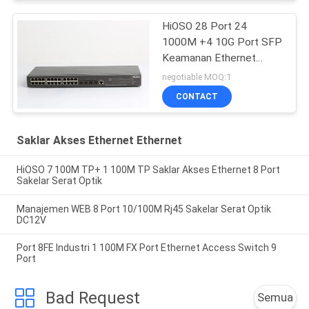
HiOSO 28 Port 24
1000M +4 10G Port SFP
Keamanan Ethernet
Sakelar Industri Sakelar
negotiable MOQ:1
Ethernet
CONTACT
Saklar Akses Ethernet Ethernet
HiOSO 7 100M TP+ 1 100M TP Saklar Akses Ethernet 8 Port
Sakelar Serat Optik
Manajemen WEB 8 Port 10/100M Rj45 Sakelar Serat Optik
DC12V
Port 8FE Industri 1 100M FX Port Ethernet Access Switch 9
Port
Bad Request
Semua