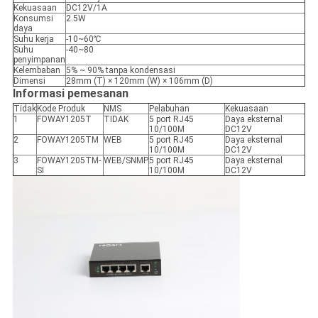
Kekuasaan
DC12V/1A
Konsumsi
2.5W
daya
Suhu kerja
-10~60℃
Suhu
-40~80
penyimpanan
Kelembaban
5% ~ 90% tanpa kondensasi
Dimensi
28mm (T) × 120mm (W) × 106mm (D)
Informasi pemesanan
Tidak
Kode Produk
NMS
Pelabuhan
Kekuasaan
1
FOWAY1205T
TIDAK
5 port RJ45
Daya eksternal
10/100M
DC12V
2
FOWAY1205TM
WEB
5 port RJ45
Daya eksternal
10/100M
DC12V
3
FOWAY1205TM-
WEB/SNMP
5 port RJ45
Daya eksternal
SI
10/100M
DC12V