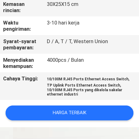
Kemasan
30X25X15 cm
rincian:
KONTROL
KUALITAS
Waktu
3-10 hari kerja
pengiriman:
Syarat-syarat
D / A, T / T, Western Union
HUBUNGI
pembayaran:
KAMI
Menyediakan
4000pcs / Bulan
kemampuan:
BERITA
Cahaya Tinggi:
,
10/100M RJ45 Ports Ethernet Access Switch
,
TP Uplink Ports Ethernet Access Switch
10/100M RJ45 Ports yang dikelola sakelar
KASUS
ethernet industri
SITEMAP
HARGA TERBAIK
KEBIJAKAN