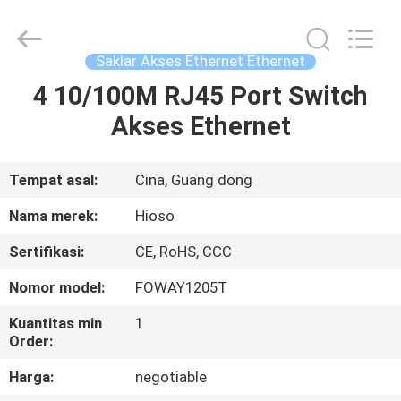
Technology
Co.,
Ltd..
All
Rights
Saklar Akses Ethernet Ethernet
Reserved.
Developed
4 10/100M RJ45 Port Switch
RUMAH
by
ECER
Akses Ethernet
PRODUK
Tempat asal:
Cina, Guang dong
VIDEO
Nama merek:
Hioso
Sertifikasi:
CE, RoHS, CCC
TENTANG
Nomor model:
FOWAY1205T
KAMI
Kuantitas min
1
Order:
TUR
Harga:
negotiable
PABRIK