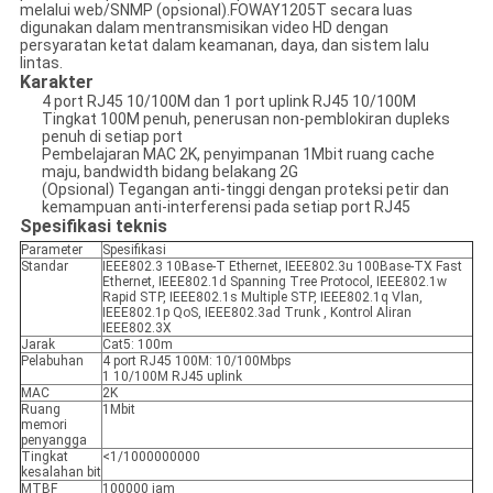
melalui web/SNMP (opsional).FOWAY1205T secara luas
digunakan dalam mentransmisikan video HD dengan
persyaratan ketat dalam keamanan, daya, dan sistem lalu
lintas.
Karakter
4 port RJ45 10/100M dan 1 port uplink RJ45 10/100M
Tingkat 100M penuh, penerusan non-pemblokiran dupleks
penuh di setiap port
Pembelajaran MAC 2K, penyimpanan 1Mbit ruang cache
maju, bandwidth bidang belakang 2G
(Opsional) Tegangan anti-tinggi dengan proteksi petir dan
kemampuan anti-interferensi pada setiap port RJ45
Spesifikasi teknis
Parameter
Spesifikasi
Standar
IEEE802.3 10Base-T Ethernet, IEEE802.3u 100Base-TX Fast
Ethernet, IEEE802.1d Spanning Tree Protocol, IEEE802.1w
Rapid STP, IEEE802.1s Multiple STP, IEEE802.1q Vlan,
IEEE802.1p QoS, IEEE802.3ad Trunk , Kontrol Aliran
IEEE802.3X
Jarak
Cat5: 100m
Pelabuhan
4 port RJ45 100M: 10/100Mbps
1 10/100M RJ45 uplink
MAC
2K
Ruang
1Mbit
memori
penyangga
Tingkat
<1/1000000000
kesalahan bit
MTBF
100000 jam