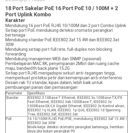
18 Port Sakelar PoE 16 Port PoE 10 / 100M + 2
Port Uplink Kombo
Karakter
Mendukung 16 port PoE RJ45 10/100M dan 2 port Combo Uplink
Setiap port PoE mendukung deteksi otomatis perangkat
bertenaga
Mendukung standar PoE IEEE802.3af 15.4W dan IEEE802.3at
30W
Mendukung setiap port full rate, full-duplex non-blocking
forwarding
Mendukung manajemen WEB dan SNMP (opsional)
Pembelajaran MAC 8K, penyimpanan 2Mbit dan ruang cache
maju, bandwidth back plane 15,2G
Setiap port RJ45 mengadopsi sirkuit anti-tegangan tinggi,
memperkuat proteksi petir dan kemampuan anti-interferensi
Desain rak 1U standar, kipas dalam, lebih baik untuk
pembuangan panas dan pemasangan
Parameter
Spesifikasi
Standar
IEEE802.3 10Base-T Ethernet, IEEE802.3u 100Base-TX/FX
Fast Ethernet, IEEE802.3ab 1000Base-T, IEEE802.3z
1000Base-SX/LX Gigabit Ethernet, IEEE802.3x Kontrol aliran,
IEEE802.1q VLAN, IEEE802. 1p QoS, IEEE802.1d Spanning
Tree, IEEE802.3af, IEEE802.3at
PoE
16 10/100M RJ45 PoE/PSE, mendukung IEEE802.3af 15.4W /
IEEE802.3at 30W
Tinggalkan pesan
Mode kerja: deteksi otomatis perangkat bertenaga, hentikan
daya jika bukan perangkat PD