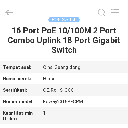
ethernet
switch
pemasok.
Copyright
©
POE Switch
2021
-
2024
16 Port PoE 10/100M 2 Port
RUMAH
haishuo.com.
All
Combo Uplink 18 Port Gigabit
Rights
Reserved.
Developed
PRODUK
Switch
by
ECER
VIDEO
Tempat asal:
Cina, Guang dong
Nama merek:
Hioso
TENTANG
Sertifikasi:
CE, RoHS, CCC
KAMI
Nomor model:
Foway2318PFCPM
TUR
Kuantitas min
1
Order:
PABRIK