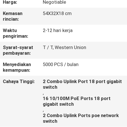
Harga:
Negotiable
KONTROL
Kemasan
54X32X18 cm
rincian:
KUALITAS
Waktu
2-12 hari kerja
pengiriman:
HUBUNGI
Syarat-syarat
T / T, Western Union
KAMI
pembayaran:
Menyediakan
5000 PCS / bulan
BERITA
kemampuan:
Cahaya Tinggi:
2 Combo Uplink Port 18 port gigabit
KASUS
switch
,
16 10/100M PoE Ports 18 port
gigabit switch
,
2 Combo Uplink Ports poe network
switch