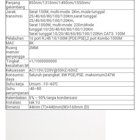
Panjang
850nm/1310nm/1490nm/1550nm/
Kami akan segera menghubungi
gelombang
Jarak
Serat 100M, multi-mode: 2Km; mode tunggal:
Anda kembali!
transmisi
25/40/60/80/100/120Km;serat tunggal:
25/40/60/80/100/120Km;
Serat 1000M, multi-mode: 220m;Mode
tunggal:10/20/40/60/80/100/120Km
Serat tunggal:10/20/40/60/80/100/120Km CAT5: 100M
Pelabuhan
16 port RJ45 10/100M (POE/PSE);2 port Kombo 1000M
MAC
8K
Ruang
2Mbit
memori
penyangga
Tingkat
<1/1000000000
kesalahan bit
Kekuasaan
AC110V/220V@50HZ/60HZ
Konsumsi
Seluruh perangkat: 8W POE/PSE: maksimum247W
daya
Suhu kerja
Umum: -10~60℃
Suhu
-40~80
penyimpanan
Kelembaban
5% ~ 90% tanpa kondensasi
Instalasi
rak 1U
Dimensi
44mm (T)×440mm(W)×160mm (D)
Kirimkan