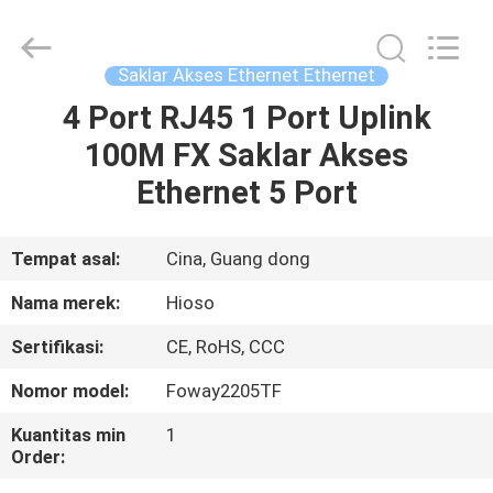
Switch
pemasok.
Copyright
©
2021
Saklar Akses Ethernet Ethernet
-
2024
haishuo.com.
4 Port RJ45 1 Port Uplink
RUMAH
All
Rights
100M FX Saklar Akses
Reserved.
Developed
by
PRODUK
Ethernet 5 Port
ECER
VIDEO
Tempat asal:
Cina, Guang dong
Nama merek:
Hioso
TENTANG
Sertifikasi:
CE, RoHS, CCC
KAMI
Nomor model:
Foway2205TF
TUR
Kuantitas min
1
Order:
PABRIK