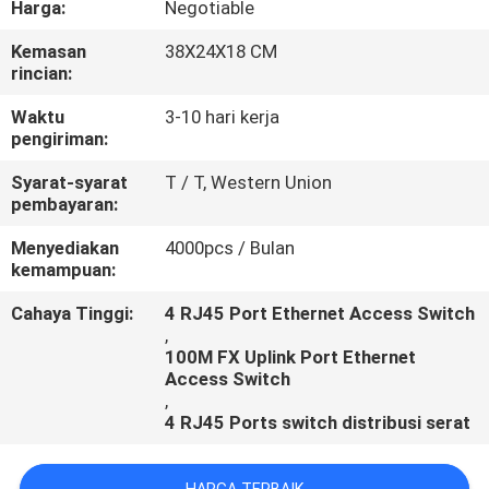
Harga:
Negotiable
KONTROL
Kemasan
38X24X18 CM
rincian:
KUALITAS
Waktu
3-10 hari kerja
pengiriman:
HUBUNGI
Syarat-syarat
T / T, Western Union
KAMI
pembayaran:
Menyediakan
4000pcs / Bulan
BERITA
kemampuan:
Cahaya Tinggi:
4 RJ45 Port Ethernet Access Switch
KASUS
,
100M FX Uplink Port Ethernet
Access Switch
,
4 RJ45 Ports switch distribusi serat