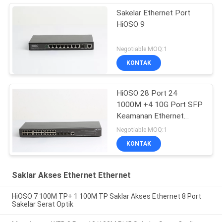
Sakelar Ethernet Port
HiOSO 9
Negotiable MOQ:1
KONTAK
HiOSO 28 Port 24
1000M +4 10G Port SFP
Keamanan Ethernet
Sakelar Industri Sakelar
Negotiable MOQ:1
Ethernet
KONTAK
Saklar Akses Ethernet Ethernet
HiOSO 7 100M TP+ 1 100M TP Saklar Akses Ethernet 8 Port
Sakelar Serat Optik