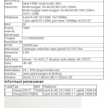
gelombang
Jarak
Serat 100M: multi-mode: 2km
transmisi
Mode tunggal: 25/40/60/80/100/120Km;
Mode tunggal serat tunggal: 25/40/60/80/100/120Km;
CAT5: 100M
Pelabuhan
4 port RJ45 10/100M: 10/100Mbs
1 port uplink FX 100M: port serat 100Mbps SC/FC/ST
MAC
2K
Ruang
1Mbit
memori
penyangga
Tingkat
<1/1000000000
kesalahan bit
MTBF
100000 jam
Kekuasaan
Cadangan redundan input ganda DC12V/1AA
Konsumsi
3.5W
daya
Suhu kerja
Umum: -10~60℃;-T (kisaran suhu lebar):-40~75℃℃
Suhu
-40~80
penyimpanan
Kelembaban
5% ~ 90% tanpa kondensasi
Instalasi
Jenis pemasangan di dinding:
Dimensi
26mm (T) × 140mm (W) × 106mm (D)
Informasi pemesanan
Tidak
Tipe
NMS
Pelabuhan
1
Foway2205TF
TIDAK
4 port RJ45 10/100M + 1 uplink 100M FX
2
Foway2205TFM
IYA
4 port RJ45 10/100M + 1 uplink 100M FX