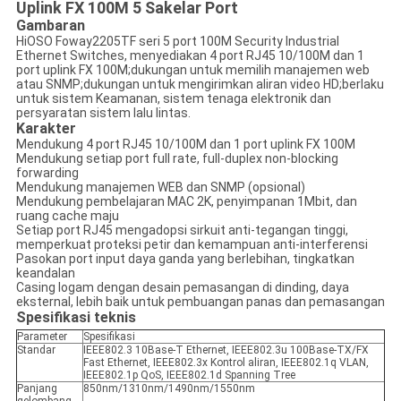
Uplink FX 100M 5 Sakelar Port
Gambaran
HiOSO Foway2205TF seri 5 port 100M Security Industrial
Ethernet Switches, menyediakan 4 port RJ45 10/100M dan 1
port uplink FX 100M;dukungan untuk memilih manajemen web
atau SNMP;dukungan untuk mengirimkan aliran video HD;berlaku
untuk sistem Keamanan, sistem tenaga elektronik dan
persyaratan sistem lalu lintas.
Karakter
Mendukung 4 port RJ45 10/100M dan 1 port uplink FX 100M
Mendukung setiap port full rate, full-duplex non-blocking
forwarding
Mendukung manajemen WEB dan SNMP (opsional)
Mendukung pembelajaran MAC 2K, penyimpanan 1Mbit, dan
ruang cache maju
Setiap port RJ45 mengadopsi sirkuit anti-tegangan tinggi,
memperkuat proteksi petir dan kemampuan anti-interferensi
Pasokan port input daya ganda yang berlebihan, tingkatkan
keandalan
Casing logam dengan desain pemasangan di dinding, daya
eksternal, lebih baik untuk pembuangan panas dan pemasangan
Spesifikasi teknis
Parameter
Spesifikasi
Standar
IEEE802.3 10Base-T Ethernet, IEEE802.3u 100Base-TX/FX
Fast Ethernet, IEEE802.3x Kontrol aliran, IEEE802.1q VLAN,
IEEE802.1p QoS, IEEE802.1d Spanning Tree
Panjang
850nm/1310nm/1490nm/1550nm